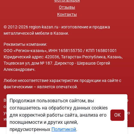
Отзывы
Контакты
© 2012-2026 region-kazan.ru - изготовление и продажа
металлической мебели в Казани.
Реквизиты компании:
ООО «Регион-казань», ИНН 1658155750 / КПП 165801001
Юридический адрес: 420036, Татарстан Республика, Казань,
Тэцевская ул, дом № 187. Директор - Шерашов Сергей
Александрович.
Любое несоответствие характеристик продукции на сайте с
фактическими – является опечаткой.
Вся информация на сайте region-kazan.ru носит исключительно
Продолжая пользоваться сайтом, вы
ознакомительный и справочный характер и ни при каких
соглашаетесь на обработку данных cookies
условиях не является публичной офертой. Всю дополнительную
для корректной работы сайта, анализа его
ОК
информацию можно узнать по телефонам указанным на сайте.
посещаемости и других целей,
предусмотренных
Политикой
.