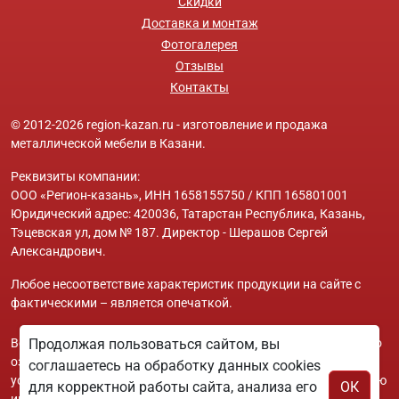
Скидки
Доставка и монтаж
Фотогалерея
Отзывы
Контакты
© 2012-2026 region-kazan.ru - изготовление и продажа
металлической мебели в Казани.
Реквизиты компании:
ООО «Регион-казань», ИНН 1658155750 / КПП 165801001
Юридический адрес: 420036, Татарстан Республика, Казань,
Тэцевская ул, дом № 187. Директор - Шерашов Сергей
Александрович.
Любое несоответствие характеристик продукции на сайте с
фактическими – является опечаткой.
Вся информация на сайте region-kazan.ru носит исключительно
Продолжая пользоваться сайтом, вы
ознакомительный и справочный характер и ни при каких
соглашаетесь на обработку данных cookies
условиях не является публичной офертой. Всю дополнительную
для корректной работы сайта, анализа его
ОК
информацию можно узнать по телефонам указанным на сайте.