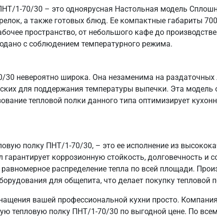
НТ/1-70/30 – это одноярусная Настольная модель Сплошн
релок, а также готовых блюд. Ее компактные габариты 70
бочее пространство, от небольшого кафе до производствен
подано с соблюдением температурного режима.
/30 невероятно широка. Она незаменима на раздаточных 
рских для поддержания температуры выпечки. Эта модель 
зование тепловой полки данного типа оптимизирует кухон
пловую полку ПНТ/1-70/30, – это ее исполнение из высоко
л гарантирует коррозионную стойкость, долговечность и 
 равномерное распределение тепла по всей площади. Прои
орудования для общепита, что делает покупку тепловой п
нащения вашей профессиональной кухни просто. Компания
ую тепловую полку ПНТ/1-70/30 по выгодной цене. По всем