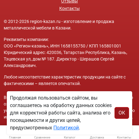
Отзывы
Контакты
© 2012-2026 region-kazan.ru - изготовление и продажа
металлической мебели в Казани.
Реквизиты компании:
ООО «Регион-казань», ИНН 1658155750 / КПП 165801001
Юридический адрес: 420036, Татарстан Республика, Казань,
Тэцевская ул, дом № 187. Директор - Шерашов Сергей
Александрович.
Любое несоответствие характеристик продукции на сайте с
фактическими – является опечаткой.
Вся информация на сайте region-kazan.ru носит исключительно
Продолжая пользоваться сайтом, вы
ознакомительный и справочный характер и ни при каких
соглашаетесь на обработку данных cookies
условиях не является публичной офертой. Всю дополнительную
для корректной работы сайта, анализа его
ОК
информацию можно узнать по телефонам указанным на сайте.
посещаемости и других целей,
предусмотренных
Политикой
.
Главная
Сравнение
Каталог
Доставка
Контакты