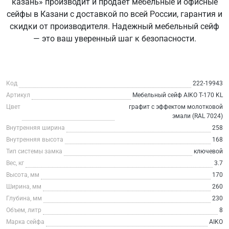
казань» производит и продаёт мебельные и офисные
сейфы в Казани с доставкой по всей России, гарантия и
скидки от производителя. Надежный мебельный сейф
— это ваш уверенный шаг к безопасности.
Код
222-19943
Артикул
Мебельный сейф AIKO T-170 KL
Цвет
графит с эффектом молотковой
эмали (RAL 7024)
Внутренняя ширина
258
Внутренняя высота
168
Тип системы замка
ключевой
Вес, кг
3.7
Высота, мм
170
Ширина, мм
260
Глубина, мм
230
Объем, литр
8
Марка сейфа
AIKO