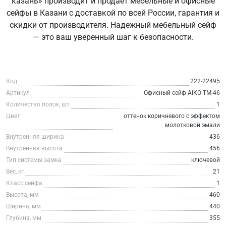
казань» производит и продаёт мебельные и офисные
сейфы в Казани с доставкой по всей России, гарантия и
скидки от производителя. Надежный мебельный сейф
— это ваш уверенный шаг к безопасности.
Код
222-22495
Артикул
Офисный сейф AIKO ТМ-46
Количество полок, шт
1
Цвет
оттенок коричневого с эффектом
молотковой эмали
Внутренняя ширина
436
Внутренняя высота
456
Тип системы замка
ключевой
Вес, кг
21
Класс сейфа
1
Высота, мм
460
Ширина, мм
440
Глубина, мм
355