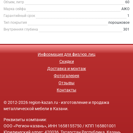
Объем, литр
60
Марка сейфа
AIKO
Гарантийный срок
1
Тип покрытия
порошковое
Внутренняя глубина
301
Информация для физ/юр.лиц
Скидки
Доставка и монтаж
Фотогалерея
Отзывы
Контакты
© 2012-2026 region-kazan.ru - изготовление и продажа
металлической мебели в Казани.
Реквизиты компании:
ООО «Регион-казань», ИНН 1658155750 / КПП 165801001
Юридический адрес: 420036, Татарстан Республика, Казань,