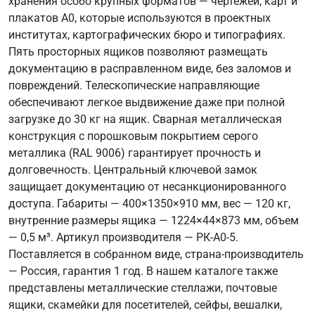
хранения особо крупных форматов — чертежей, карт и
плакатов А0, которые используются в проектных
институтах, картографических бюро и типографиях.
Пять просторных ящиков позволяют размещать
документацию в расправленном виде, без заломов и
повреждений. Телескопические направляющие
обеспечивают легкое выдвижение даже при полной
загрузке до 30 кг на ящик. Сварная металлическая
конструкция с порошковым покрытием серого
металлика (RAL 9006) гарантирует прочность и
долговечность. Центральный ключевой замок
защищает документацию от несанкционированного
доступа. Габариты — 400×1350×910 мм, вес — 120 кг,
внутренние размеры ящика — 1224×44×873 мм, объем
— 0,5 м³. Артикул производителя — РК-А0-5.
Поставляется в собранном виде, страна-производитель
— Россия, гарантия 1 год. В нашем каталоге также
представлены металлические стеллажи, почтовые
ящики, скамейки для посетителей, сейфы, вешалки,