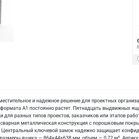
местительное и надежное решение для проектных организа
й формата А1 постоянно растет. Пятнадцать выдвижных ящ
и для разных типов проектов, заказчиков или этапов ра
 а сварная металлическая конструкция с порошковым покр
ь. Центральный ключевой замок надежно защищает конфи
 размеры ящика — 864×44×638 мм, объем — 0,72 м³. Артику