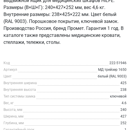
выдвижной ящик для медицинских шкафов HILFE.
Размеры (В×Ш×Г): 240×427×252 мм, вес 4,6 кг.
Внутренние размеры: 238×425×222 мм. Цвет белый
(RAL 9003). Порошковое покрытие, ключевой замок.
Производство Россия, бренд Промет. Гарантия 1 год. В
каталоге также представлены медицинские кровати,
стеллажи, тележки, столы.
Код
222-51946
Артикул
МД трейзер 1650
Цвет
белый (RAL 9003)
Внутренняя ширина
425
Внутренняя высота
238
Тип системы замка
ключевой
Вес, кг
4.6
Высота, мм
240
Ширина, мм
427
Глубина, мм
252
Гарантийный срок
1