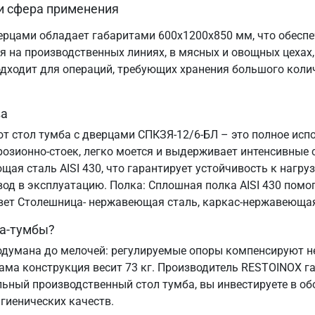
и сфера применения
ерцами обладает габаритами 600х1200х850 мм, что обеспе
 на производственных линиях, в мясных и овощных цехах, 
одходит для операций, требующих хранения большого коли
ва
от стол тумба с дверцами СПКЗЯ-12/6-БЛ – это полное ис
озионно-стоек, легко моется и выдерживает интенсивные 
я сталь AISI 430, что гарантирует устойчивость к нагруз
ввод в эксплуатацию. Полка: Сплошная полка AISI 430 пом
Цвет Столешница- нержавеющая сталь, каркас-нержавеющая
ла-тумбы?
одумана до мелочей: регулируемые опоры компенсируют не
Сама конструкция весит 73 кг. Производитель RESTOINOX г
ьный производственный стол тумба, вы инвестируете в об
гиенических качеств.