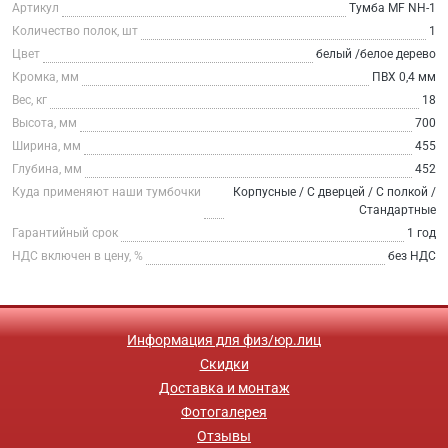
Артикул
Тумба МF NH-1
Количество полок, шт
1
Цвет
белый /белое дерево
Кромка, мм
ПВХ 0,4 мм
Вес, кг
18
Высота, мм
700
Ширина, мм
455
Глубина, мм
452
Куда применяют наши тумбочки
Корпусные / С дверцей / С полкой /
Стандартные
Гарантийный срок
1 год
НДС включен в цену, %
без НДС
Информация для физ/юр.лиц
Скидки
Доставка и монтаж
Фотогалерея
Отзывы