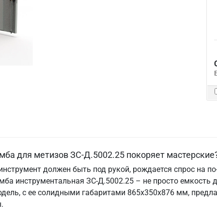
мба для метизов ЗС-Д.5002.25 покоряет мастерские
 инструмент должен быть под рукой, рождается спрос на п
ба инструментальная ЗС-Д.5002.25 – не просто емкость дл
одель, с ее солидными габаритами 865х350х876 мм, предл
.