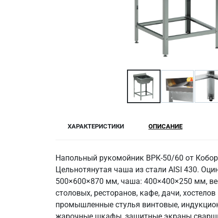
ХАРАКТЕРИСТИКИ
ОПИСАНИЕ
Напольный рукомойник ВРК-50/60 от Кобор 
Цельнотянутая чаша из стали AISI 430. Оци
500×600×870 мм, чаша: 400×400×250 мм, вес
столовых, ресторанов, кафе, дачи, хостело
промышленные стулья винтовые, индукционн
жарочные шкафы, защитные экраны сварщи