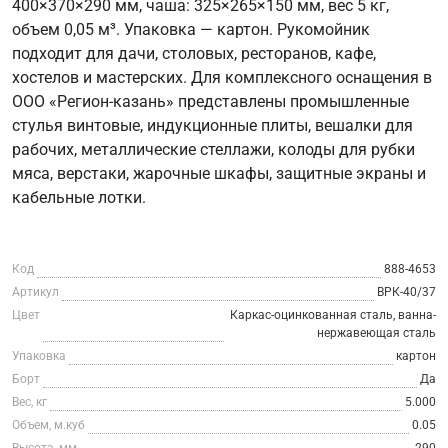
400×370×290 мм, чаша: 325×265×150 мм, вес 5 кг,
объем 0,05 м³. Упаковка — картон. Рукомойник
подходит для дачи, столовых, ресторанов, кафе,
хостелов и мастерских. Для комплексного оснащения в
ООО «Регион-казань» представлены промышленные
стулья винтовые, индукционные плиты, вешалки для
рабочих, металлические стеллажи, колоды для рубки
мяса, верстаки, жарочные шкафы, защитные экраны и
кабельные лотки.
Код
888-4653
Артикул
ВРК-40/37
Цвет
Каркас-оцинкованная сталь, ванна-
нержавеющая сталь
Упаковка
картон
Борт
Да
Вес, кг
5.000
Объем, м.куб
0.05
Высота, мм
290