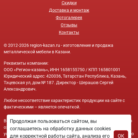
Скидки
Доставка и монтаж
Фотогалерея
Отзывы
Контакты
© 2012-2026 region-kazan.ru - изготовление и продажа
металлической мебели в Казани.
Реквизиты компании:
ООО «Регион-казань», ИНН 1658155750 / КПП 165801001
Юридический адрес: 420036, Татарстан Республика, Казань,
Тэцевская ул, дом № 187. Директор - Шерашов Сергей
Александрович.
Любое несоответствие характеристик продукции на сайте с
фактическими – является опечаткой.
Вся информация на сайте region-kazan.ru носит исключительно
Продолжая пользоваться сайтом, вы
ознакомительный и справочный характер и ни при каких
соглашаетесь на обработку данных cookies
условиях не является публичной офертой. Всю дополнительную
для корректной работы сайта, анализа его
ОК