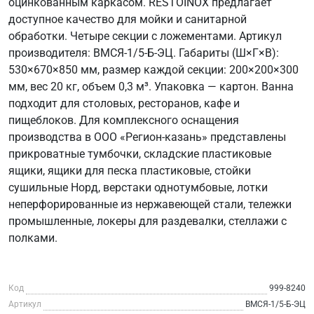
оцинкованным каркасом. RESTOINOX предлагает
доступное качество для мойки и санитарной
обработки. Четыре секции с ложементами. Артикул
производителя: ВМСЯ-1/5-Б-ЭЦ. Габариты (Ш×Г×В):
530×670×850 мм, размер каждой секции: 200×200×300
мм, вес 20 кг, объем 0,3 м³. Упаковка — картон. Ванна
подходит для столовых, ресторанов, кафе и
пищеблоков. Для комплексного оснащения
производства в ООО «Регион-казань» представлены
прикроватные тумбочки, складские пластиковые
ящики, ящики для песка пластиковые, стойки
сушильные Норд, верстаки однотумбовые, лотки
неперфорированные из нержавеющей стали, тележки
промышленные, локеры для раздевалки, стеллажи с
полками.
Код
999-8240
Артикул
ВМСЯ-1/5-Б-ЭЦ