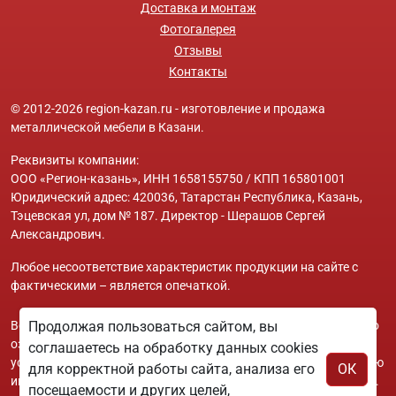
Доставка и монтаж
Фотогалерея
Отзывы
Контакты
© 2012-2026 region-kazan.ru - изготовление и продажа
металлической мебели в Казани.
Реквизиты компании:
ООО «Регион-казань», ИНН 1658155750 / КПП 165801001
Юридический адрес: 420036, Татарстан Республика, Казань,
Тэцевская ул, дом № 187. Директор - Шерашов Сергей
Александрович.
Любое несоответствие характеристик продукции на сайте с
фактическими – является опечаткой.
Вся информация на сайте region-kazan.ru носит исключительно
Продолжая пользоваться сайтом, вы
ознакомительный и справочный характер и ни при каких
соглашаетесь на обработку данных cookies
условиях не является публичной офертой. Всю дополнительную
для корректной работы сайта, анализа его
ОК
информацию можно узнать по телефонам указанным на сайте.
посещаемости и других целей,