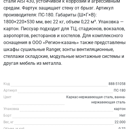
стали AISI 430, устойчивой к коррозии и агрессивным
средам. Фартук защищает стену от брызг. Артикул
производителя: ПС-180. Габариты (Ш×Г×В):
1800×220×530 мм, вес 22 кг, объем 0,22 м³. Упаковка —
картон. Писсуар подходит для ТЦ, стадионов, вокзалов,
аэропортов, ресторанов и хостелов. Для комплексного
оснащения в ООО «Регион-казань» также представлены
шкафы сушильные Ranger, зонты вентиляционные,
стеллажи складские, модульные монтажные системы и
другая мебель из металла.
Код
888-51058
Артикул
ПС-180
Цвет
Каркас-нержавеющая сталь, ванна-
нержавеющая сталь
Упаковка
картон
Борт
Нет
Вес, кг
22.000
Объем, м.куб
0.22