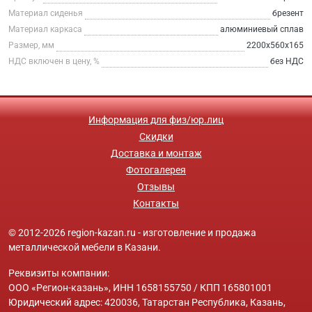
Материал сиденья
брезент
Материал каркаса
алюминиевый сплав
Размер, мм
2200x560x165
НДС включен в цену, %
без НДС
Информация для физ/юр.лиц
Скидки
Доставка и монтаж
Фотогалерея
Отзывы
Контакты
© 2012-2026 region-kazan.ru - изготовление и продажа
металлической мебели в Казани.
Реквизиты компании:
ООО «Регион-казань», ИНН 1658155750 / КПП 165801001
Юридический адрес: 420036, Татарстан Республика, Казань,