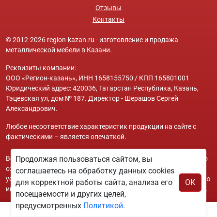
Отзывы
Контакты
© 2012-2026 region-kazan.ru - изготовление и продажа
металлической мебели в Казани.
Реквизиты компании:
ООО «Регион-казань», ИНН 1658155750 / КПП 165801001
Юридический адрес: 420036, Татарстан Республика, Казань,
Тэцевская ул, дом № 187. Директор - Шерашов Сергей
Александрович.
Любое несоответствие характеристик продукции на сайте с
фактическими – является опечаткой.
Вся информация на сайте region-kazan.ru носит исключительно
Продолжая пользоваться сайтом, вы
ознакомительный и справочный характер и ни при каких
соглашаетесь на обработку данных cookies
условиях не является публичной офертой. Всю дополнительную
для корректной работы сайта, анализа его
ОК
информацию можно узнать по телефонам указанным на сайте.
посещаемости и других целей,
предусмотренных
Политикой
.