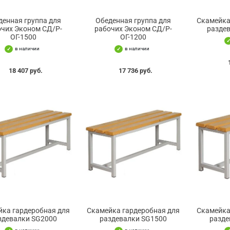
денная группа для
Обеденная группа для
Скамейка
очих Эконом СД/Р-
рабочих Эконом СД/Р-
разде
ОГ-1500
ОГ-1200
в наличии
в наличии
18 407 руб.
17 736 руб.
йка гардеробная для
Скамейка гардеробная для
Скамейка
здевалки SG2000
раздевалки SG1500
разде