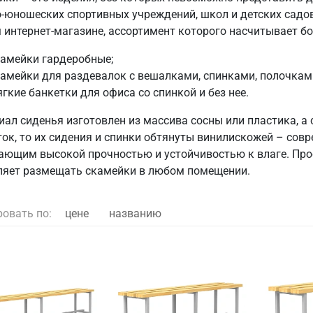
о-юношеских спортивных учреждений, школ и детских садо
 интернет-магазине, ассортимент которого насчитывает бо
камейки гардеробные;
амейки для раздевалок с вешалками, спинками, полочками
гкие банкетки для офиса со спинкой и без нее.
ал сиденья изготовлен из массива сосны или пластика, а 
ток, то их сидения и спинки обтянуты винилискожей – со
ающим высокой прочностью и устойчивостью к влаге. Про
ляет размещать скамейки в любом помещении.
ровать по:
цене
названию