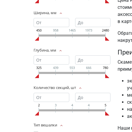
Цена 
стоим
Ширина, мм
аксес
в карт
450
958
1465
1973
2480
Обрат
накру
Глубина, мм
Пре
Скаме
325
439
553
666
780
преим
эк
Количество секций, шт
уч
ме
ск
2
3
4
4
5
на
ак
Тип вешалки
Наши 