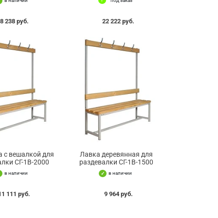
в наличии
под заказ
8 238 руб.
22 222 руб.
 с вешалкой для
Лавка деревянная для
алки СГ-1В-2000
раздевалки СГ-1В-1500
в наличии
в наличии
11 111 руб.
9 964 руб.