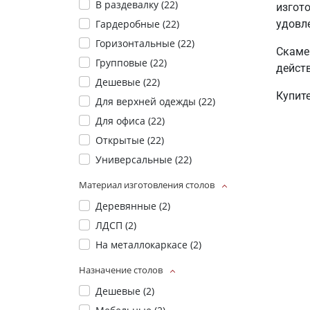
В раздевалку (
22
)
изгот
удовл
Гардеробные (
22
)
Горизонтальные (
22
)
Скаме
Групповые (
22
)
действ
Дешевые (
22
)
Купите
Для верхней одежды (
22
)
Для офиса (
22
)
Открытые (
22
)
Универсальные (
22
)
Материал изготовления столов
Деревянные (
2
)
ЛДСП (
2
)
На металлокаркасе (
2
)
Назначение столов
Дешевые (
2
)