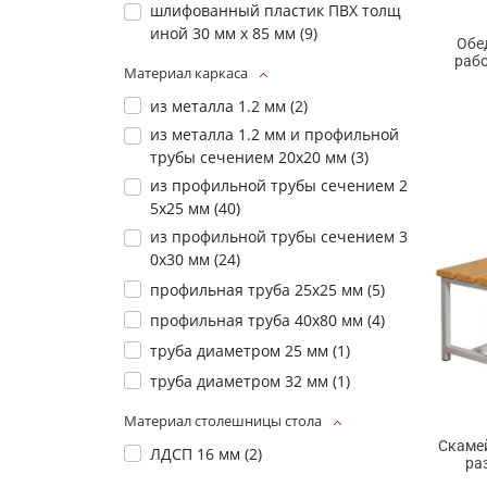
шлифованный пластик ПВХ толщ
иной 30 мм х 85 мм (
9
)
Обе
раб
Материал каркаса
из металла 1.2 мм (
2
)
из металла 1.2 мм и профильной
трубы сечением 20х20 мм (
3
)
из профильной трубы сечением 2
5х25 мм (
40
)
из профильной трубы сечением 3
0х30 мм (
24
)
профильная труба 25х25 мм (
5
)
профильная труба 40х80 мм (
4
)
труба диаметром 25 мм (
1
)
труба диаметром 32 мм (
1
)
Материал столешницы стола
Скаме
ЛДСП 16 мм (
2
)
ра