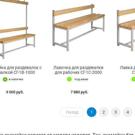
ка для раздевалок с
Лавочка для раздевалки
Лавка 
алкой СГ-1В-1000
для рабочих СГ-1С-2000
С
в наличии
под заказ
9 005 руб.
7 880 руб.
Назад
1
2
3
4