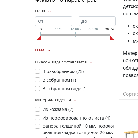
детск
Цена
нашем
с
0
7 443
14 885
22 328
29 770
ск
мя
Цвет
Матери
банке
В каком виде поставляется
облад
В разобранном (
75
)
позво
В собранном (
1
)
В собранном виде (
1
)
Сорти
Материал сиденья
Из кожзама (
7
)
Из перфорированного листа (
4
)
фанера толщиной 10 мм, поролон
овая подкладка толщиной 20 мм,