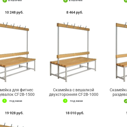
в наличии
в наличии
10 248 руб.
8 464 руб.
мейка для фитнес
Скамейка с вешалкой
Скамейка
евалок СГ-2В-1500
двухсторонняя СГ-2В-1000
раздев
под заказ
под заказ
19 928 руб.
18 010 руб.