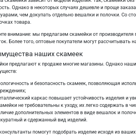
на скамейки зависит от модели изделия. Так, скамейки бе
ость. Однако в некоторых случаях дешевле и проще заказ
суарами, чем докупать отдельно вешалки и полочки. Со с
очках товара.
ите внимание: мы предлагаем скамейки от производителя 
ток. Более того, оптовые покупатели могут рассчитывать 
имущества наших скамеек
йки предлагают к продаже многие магазины. Однако наш
уществ:
ологичность и безопасность скамеек, позволяющая исполь
реждениях;
таллический каркас повышает устойчивость изделия и уве
амейки не требовательны к уходу, их легко содержать в чис
личие дополнительных элементов в виде вешалок и полоче
куратный и сдержанный вид изделий.
консультанты помогут подобрать изделие исходя из ваши