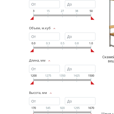
3
15
27
38
50
Объем, м.куб
0.0
0.3
0.5
0.8
1.0
Скамей
Длина, мм
веш
1200
1275
1350
1425
1500
Высота, мм
170
545
920
1295
1670