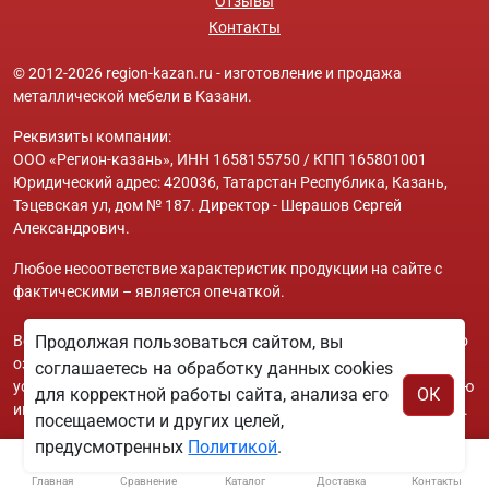
Отзывы
Контакты
© 2012-2026 region-kazan.ru - изготовление и продажа
металлической мебели в Казани.
Реквизиты компании:
ООО «Регион-казань», ИНН 1658155750 / КПП 165801001
Юридический адрес: 420036, Татарстан Республика, Казань,
Тэцевская ул, дом № 187. Директор - Шерашов Сергей
Александрович.
Любое несоответствие характеристик продукции на сайте с
фактическими – является опечаткой.
Вся информация на сайте region-kazan.ru носит исключительно
Продолжая пользоваться сайтом, вы
ознакомительный и справочный характер и ни при каких
соглашаетесь на обработку данных cookies
условиях не является публичной офертой. Всю дополнительную
для корректной работы сайта, анализа его
ОК
информацию можно узнать по телефонам указанным на сайте.
посещаемости и других целей,
предусмотренных
Политикой
.
Главная
Сравнение
Каталог
Доставка
Контакты