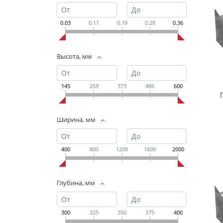
0.03
0.11
0.19
0.28
0.36
Высота, мм
145
259
373
486
600
Ширина, мм
400
800
1200
1600
2000
Глубина, мм
300
325
350
375
400