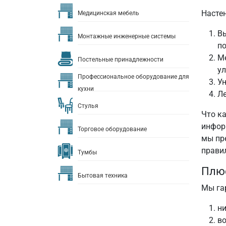
Насте
Медицинская мебель
Вы
Монтажные инженерные системы
по
Ме
Постельные принадлежности
ул
Профессиональное оборудование для
У
кухни
Ле
Стулья
Что к
инфор
Торговое оборудование
мы пр
прави
Тумбы
Плюс
Бытовая техника
Мы га
ни
в