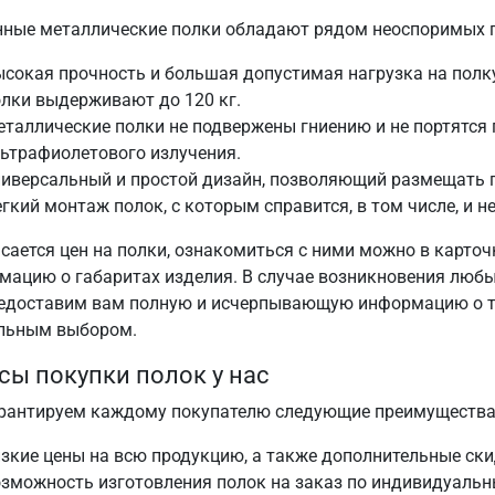
нные металлические полки обладают рядом неоспоримых п
сокая прочность и большая допустимая нагрузка на полк
лки выдерживают до 120 кг.
таллические полки не подвержены гниению и не портятся 
ьтрафиолетового излучения.
ниверсальный и простой дизайн, позволяющий размещать 
гкий монтаж полок, с которым справится, в том числе, и н
асается цен на полки, ознакомиться с ними можно в карто
мацию о габаритах изделия. В случае возникновения люб
едоставим вам полную и исчерпывающую информацию о т
льным выбором.
ы покупки полок у нас
рантируем каждому покупателю следующие преимущества
зкие цены на всю продукцию, а также дополнительные ск
озможность изготовления полок на заказ по индивидуаль