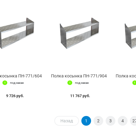
косынка ПН-771/604
Полка косынка ПН-771/904
Полка ко
под заказ
под заказ
9 726 руб.
11 767 руб.
Назад
1
2
3
4
2