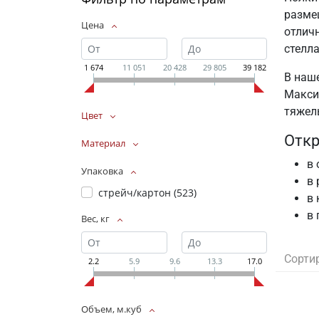
размещ
Цена
отлич
стелл
1 674
11 051
20 428
29 805
39 182
В наш
Макси
тяжел
Цвет
Откр
Материал
в 
Упаковка
в 
стрейч/картон (
523
)
в 
в 
Вес, кг
Сорти
2.2
5.9
9.6
13.3
17.0
Объем, м.куб