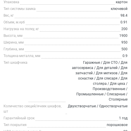
Упаковка
картон
Тип системы замка
ключевой
Вес, кг
98.4
Объем, м.куб
0.91
Нагрузка на полку, кг
200
Высота, мм
1900
Ширина, мм
950
Глубина, мм
500
Толщина-металла, мм
0.9
Тип шкафчика
Гаражные / Для СТО / Для
автосервиса / Для деталей / Для
запчастей / Для метизов / Для
оснастки / Для слесаря / Для
столяра / Для цеха /
Производственные /
Промышленные / Слесарные /
Столярные
Количество секций/ячеек шкафов,
Двухстворчатые / Одностворчатые
шт
Гарантийный срок
1 год
Тип покрытия
порошковое