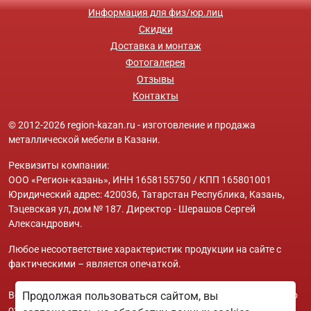
Информация для физ/юр.лиц
Скидки
Доставка и монтаж
Фотогалерея
Отзывы
Контакты
© 2012-2026 region-kazan.ru - изготовление и продажа
металлической мебели в Казани.
Реквизиты компании:
ООО «Регион-казань», ИНН 1658155750 / КПП 165801001
Юридический адрес: 420036, Татарстан Республика, Казань,
Тэцевская ул, дом № 187. Директор - Шерашов Сергей
Александрович.
Любое несоответствие характеристик продукции на сайте с
фактическими – является опечаткой.
Вся информация на сайте region-kazan.ru носит исключительно
Продолжая пользоваться сайтом, вы
ознакомительный и справочный характер и ни при каких