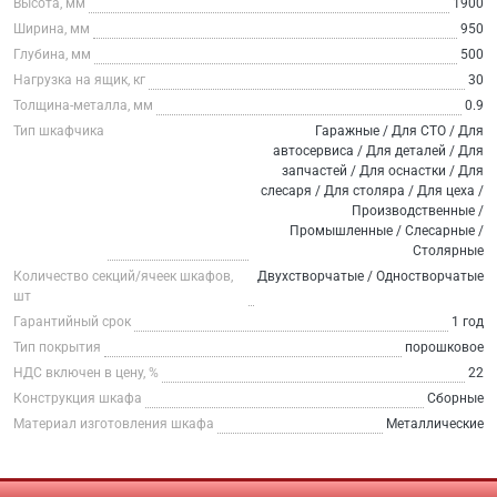
Высота, мм
1900
Ширина, мм
950
Глубина, мм
500
Нагрузка на ящик, кг
30
Толщина-металла, мм
0.9
Тип шкафчика
Гаражные / Для СТО / Для
автосервиса / Для деталей / Для
запчастей / Для оснастки / Для
слесаря / Для столяра / Для цеха /
Производственные /
Промышленные / Слесарные /
Столярные
Количество секций/ячеек шкафов,
Двухстворчатые / Одностворчатые
шт
Гарантийный срок
1 год
Тип покрытия
порошковое
НДС включен в цену, %
22
Конструкция шкафа
Сборные
Материал изготовления шкафа
Металлические