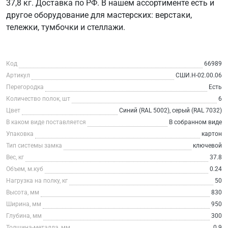
37,8 кг. Доставка по РФ. В нашем ассортименте есть и
другое оборудование для мастерских: верстаки,
тележки, тумбочки и стеллажи.
Код
66989
Артикул
СШИ.Н-02.00.06
Перегородка
Есть
Количество полок, шт
6
Цвет
Синий (RAL 5002), серый (RAL 7032)
В каком виде поставляется
В собранном виде
Упаковка
картон
Тип системы замка
ключевой
Вес, кг
37.8
Объем, м.куб
0.24
Нагрузка на полку, кг
50
Высота, мм
830
Ширина, мм
950
Глубина, мм
300
Толщина-металла, мм
0.9