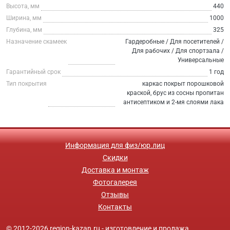
Высота, мм
440
Ширина, мм
1000
Глубина, мм
325
Назначение скамеек
Гардеробные / Для посетителей /
Для рабочих / Для спортзала /
Универсальные
Гарантийный срок
1 год
Тип покрытия
каркас покрыт порошковой
краской, брус из сосны пропитан
антисептиком и 2-мя слоями лака
Информация для физ/юр.лиц
Скидки
Доставка и монтаж
Фотогалерея
Отзывы
Контакты
© 2012-2026 region-kazan.ru - изготовление и продажа