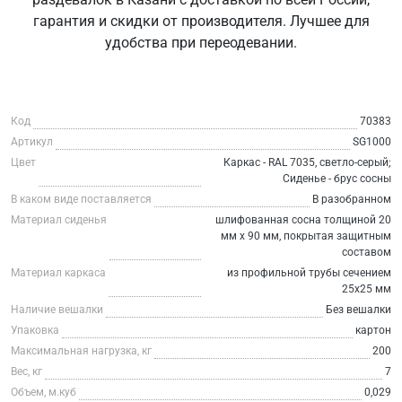
гарантия и скидки от производителя. Лучшее для
удобства при переодевании.
Код
70383
Артикул
SG1000
Цвет
Каркас - RAL 7035, светло-серый;
Сиденье - брус сосны
В каком виде поставляется
В разобранном
Материал сиденья
шлифованная сосна толщиной 20
мм х 90 мм, покрытая защитным
составом
Материал каркаса
из профильной трубы сечением
25х25 мм
Наличие вешалки
Без вешалки
Упаковка
картон
Максимальная нагрузка, кг
200
Вес, кг
7
Объем, м.куб
0,029