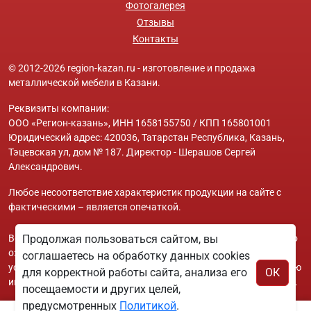
Фотогалерея
Отзывы
Контакты
© 2012-2026 region-kazan.ru - изготовление и продажа
металлической мебели в Казани.
Реквизиты компании:
ООО «Регион-казань», ИНН 1658155750 / КПП 165801001
Юридический адрес: 420036, Татарстан Республика, Казань,
Тэцевская ул, дом № 187. Директор - Шерашов Сергей
Александрович.
Любое несоответствие характеристик продукции на сайте с
фактическими – является опечаткой.
Вся информация на сайте region-kazan.ru носит исключительно
Продолжая пользоваться сайтом, вы
ознакомительный и справочный характер и ни при каких
соглашаетесь на обработку данных cookies
условиях не является публичной офертой. Всю дополнительную
для корректной работы сайта, анализа его
ОК
информацию можно узнать по телефонам указанным на сайте.
посещаемости и других целей,
предусмотренных
Политикой
.