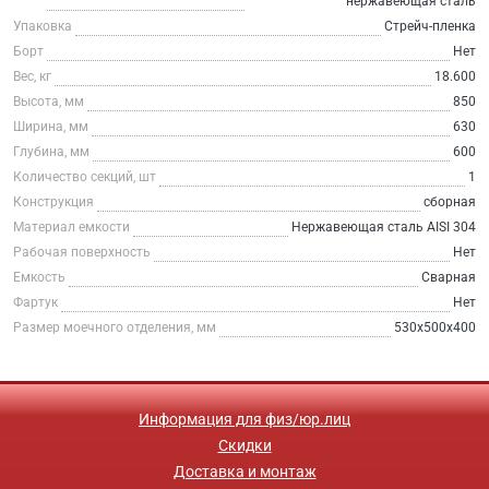
нержавеющая сталь
Упаковка
Стрейч-пленка
Борт
Нет
Вес, кг
18.600
Высота, мм
850
Ширина, мм
630
Глубина, мм
600
Количество секций, шт
1
Конструкция
сборная
Материал емкости
Нержавеющая сталь AISI 304
Рабочая поверхность
Нет
Емкость
Сварная
Фартук
Нет
Размер моечного отделения, мм
530х500х400
Информация для физ/юр.лиц
Скидки
Доставка и монтаж