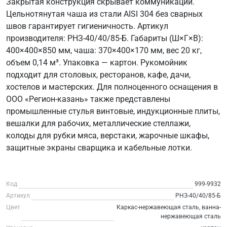
Закрытая конструкция скрывает коммуникации.
Цельнотянутая чаша из стали AISI 304 без сварных
швов гарантирует гигиеничность. Артикул
производителя: РНЗ-40/40/85-Б. Габариты (Ш×Г×В):
400×400×850 мм, чаша: 370×400×170 мм, вес 20 кг,
объем 0,14 м³. Упаковка — картон. Рукомойник
подходит для столовых, ресторанов, кафе, дачи,
хостелов и мастерских. Для полноценного оснащения в
ООО «Регион-казань» также представлены
промышленные стулья винтовые, индукционные плиты,
вешалки для рабочих, металлические стеллажи,
колоды для рубки мяса, верстаки, жарочные шкафы,
защитные экраны сварщика и кабельные лотки.
Код
999-9932
Артикул
РНЗ-40/40/85-Б
Цвет
Каркас-нержавеющая сталь, ванна-
нержавеющая сталь