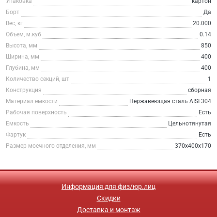
Упаковка
картон
Борт
Да
Вес, кг
20.000
Объем, м.куб
0.14
Высота, мм
850
Ширина, мм
400
Глубина, мм
400
Количество секций, шт
1
Конструкция
сборная
Материал емкости
Нержавеющая сталь AISI 304
Рабочая поверхность
Есть
Емкость
Цельнотянутая
Фартук
Есть
Размер моечного отделения, мм
370х400х170
Информация для физ/юр.лиц
Скидки
Доставка и монтаж