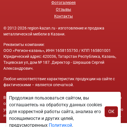
Фотогалерея
Отзывы
Контакты
© 2012-2026 region-kazan.ru - изготовление и продажа
металлической мебели в Казани.
Реквизиты компании:
ООО «Регион-казань», ИНН 1658155750 / КПП 165801001
Юридический адрес: 420036, Татарстан Республика, Казань,
Тэцевская ул, дом № 187. Директор - Шерашов Сергей
Александрович.
Любое несоответствие характеристик продукции на сайте с
фактическими – является опечаткой.
Вся информация на сайте region-kazan.ru носит исключительно
Продолжая пользоваться сайтом, вы
ознакомительный и справочный характер и ни при каких
соглашаетесь на обработку данных cookies
условиях не является публичной офертой. Всю дополнительную
для корректной работы сайта, анализа его
ОК
информацию можно узнать по телефонам указанным на сайте.
посещаемости и других целей,
предусмотренных
Политикой
.