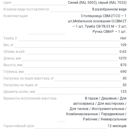
Цвет
Синий (RAL 5002), серый (RAL 7032)
В каком виде поставляется
В разобранном виде
Комплектация
Столешница СВМ-2Т.СО — 1
шт,Мобильное основание О.СВМ-2Т
— 1 шт, Тумба СВ-ТВ.03.М — 2 шт,
Ручка СВМ-Р — 1 шт.
Тумба 3
Нет
Вес, кг
109
Объем, м.куб
0.62
Длина, мм
1070
Высота, мм
870
Глубина, мм
690
Нагрузка на ящик верстака, кг
30
Нагрузка на ящик, кг
30
Диаметр колес, мм
125
Варианты исполнения верстака
В гараж / Дешевые / Для
автосервиса / Для мастерских /
Для тисков / Инструментальные /
Комбинированные / Передвижные /
Рабочие / Универсальные
Гарантийный срок
12 месяцев