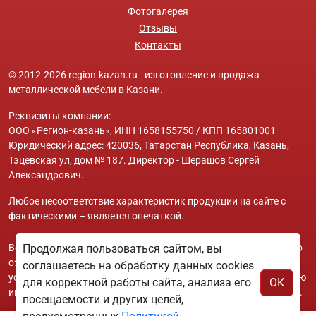
Фотогалерея
Отзывы
Контакты
© 2012-2026 region-kazan.ru - изготовление и продажа
металлической мебели в Казани.
Реквизиты компании:
ООО «Регион-казань», ИНН 1658155750 / КПП 165801001
Юридический адрес: 420036, Татарстан Республика, Казань,
Тэцевская ул, дом № 187. Директор - Шерашов Сергей
Александрович.
Любое несоответствие характеристик продукции на сайте с
фактическими – является опечаткой.
Вся информация на сайте region-kazan.ru носит исключительно
Продолжая пользоваться сайтом, вы
ознакомительный и справочный характер и ни при каких
соглашаетесь на обработку данных cookies
условиях не является публичной офертой. Всю дополнительную
для корректной работы сайта, анализа его
ОК
информацию можно узнать по телефонам указанным на сайте.
посещаемости и других целей,