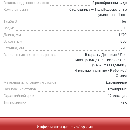
В каком виде поставляется
В разобранном виде
Комплектация
Столешница — 1 шт,Подверстачье
усиленное - 1 шт.
Тумба 3
Нет
Вес, кг
50
Длина, мм
1470
Высота, мм
850
Глубина, мм
770
Варианты исполнения верстака
В гараж / Дешевые / Для
мастерских / Для тисков / Для
учебных заведений /
Инструментальные / Рабочие /
Столы
Материал изготовления столов
Деревянные
Назначение столов
Столярные
Гарантийный срок
12 месяцев
Тип покрытия
лак
Информация для физ/юр.лиц