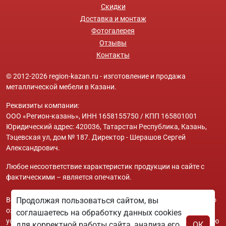
Скидки
Доставка и монтаж
Фотогалерея
Отзывы
Контакты
© 2012-2026 region-kazan.ru - изготовление и продажа
металлической мебели в Казани.
Реквизиты компании:
ООО «Регион-казань», ИНН 1658155750 / КПП 165801001
Юридический адрес: 420036, Татарстан Республика, Казань,
Тэцевская ул, дом № 187. Директор - Шерашов Сергей
Александрович.
Любое несоответствие характеристик продукции на сайте с
фактическими – является опечаткой.
Вся информация на сайте region-kazan.ru носит исключительно
Продолжая пользоваться сайтом, вы
ознакомительный и справочный характер и ни при каких
соглашаетесь на обработку данных cookies
условиях не является публичной офертой. Всю дополнительную
для корректной работы сайта, анализа его
ОК