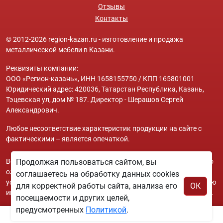
Отзывы
Контакты
© 2012-2026 region-kazan.ru - изготовление и продажа
металлической мебели в Казани.
Реквизиты компании:
ООО «Регион-казань», ИНН 1658155750 / КПП 165801001
Юридический адрес: 420036, Татарстан Республика, Казань,
Тэцевская ул, дом № 187. Директор - Шерашов Сергей
Александрович.
Любое несоответствие характеристик продукции на сайте с
фактическими – является опечаткой.
Вся информация на сайте region-kazan.ru носит исключительно
Продолжая пользоваться сайтом, вы
ознакомительный и справочный характер и ни при каких
соглашаетесь на обработку данных cookies
условиях не является публичной офертой. Всю дополнительную
для корректной работы сайта, анализа его
ОК
информацию можно узнать по телефонам указанным на сайте.
посещаемости и других целей,
предусмотренных
Политикой
.