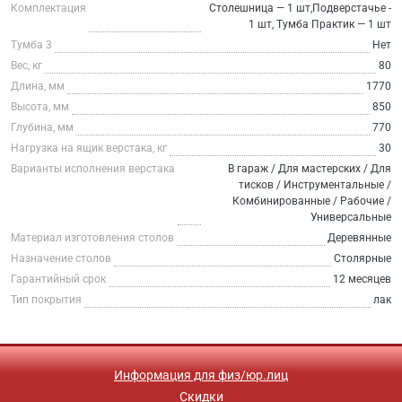
Комплектация
Столешница — 1 шт,Подверстачье -
1 шт, Тумба Практик — 1 шт
Тумба 3
Нет
Вес, кг
80
Длина, мм
1770
Высота, мм
850
Глубина, мм
770
Нагрузка на ящик верстака, кг
30
Варианты исполнения верстака
В гараж / Для мастерских / Для
тисков / Инструментальные /
Комбинированные / Рабочие /
Универсальные
Материал изготовления столов
Деревянные
Назначение столов
Столярные
Гарантийный срок
12 месяцев
Тип покрытия
лак
Информация для физ/юр.лиц
Скидки