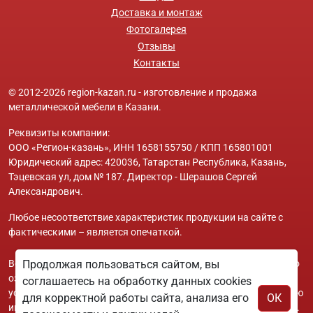
Доставка и монтаж
Фотогалерея
Отзывы
Контакты
© 2012-2026 region-kazan.ru - изготовление и продажа
металлической мебели в Казани.
Реквизиты компании:
ООО «Регион-казань», ИНН 1658155750 / КПП 165801001
Юридический адрес: 420036, Татарстан Республика, Казань,
Тэцевская ул, дом № 187. Директор - Шерашов Сергей
Александрович.
Любое несоответствие характеристик продукции на сайте с
фактическими – является опечаткой.
Вся информация на сайте region-kazan.ru носит исключительно
Продолжая пользоваться сайтом, вы
ознакомительный и справочный характер и ни при каких
соглашаетесь на обработку данных cookies
условиях не является публичной офертой. Всю дополнительную
для корректной работы сайта, анализа его
ОК
информацию можно узнать по телефонам указанным на сайте.