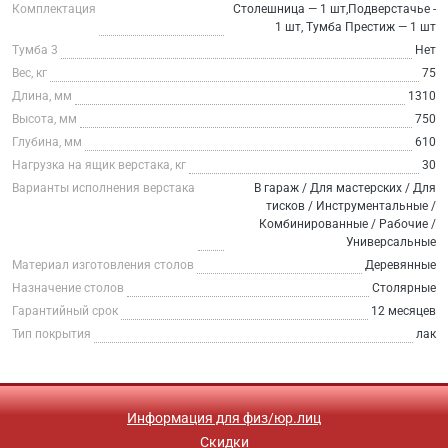
Комплектация
Столешница — 1 шт,Подверстачье -
1 шт, Тумба Престиж — 1 шт
Тумба 3
Нет
Вес, кг
75
Длина, мм
1310
Высота, мм
750
Глубина, мм
610
Нагрузка на ящик верстака, кг
30
Варианты исполнения верстака
В гараж / Для мастерских / Для
тисков / Инструментальные /
Комбинированные / Рабочие /
Универсальные
Материал изготовления столов
Деревянные
Назначение столов
Столярные
Гарантийный срок
12 месяцев
Тип покрытия
лак
Информация для физ/юр.лиц
Скидки