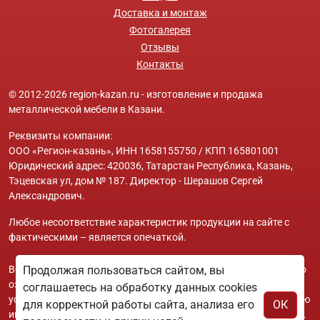
Доставка и монтаж
Фотогалерея
Отзывы
Контакты
© 2012-2026 region-kazan.ru - изготовление и продажа
металлической мебели в Казани.
Реквизиты компании:
ООО «Регион-казань», ИНН 1658155750 / КПП 165801001
Юридический адрес: 420036, Татарстан Республика, Казань,
Тэцевская ул, дом № 187. Директор - Шерашов Сергей
Александрович.
Любое несоответствие характеристик продукции на сайте с
фактическими – является опечаткой.
Вся информация на сайте region-kazan.ru носит исключительно
Продолжая пользоваться сайтом, вы
ознакомительный и справочный характер и ни при каких
соглашаетесь на обработку данных cookies
условиях не является публичной офертой. Всю дополнительную
для корректной работы сайта, анализа его
ОК
информацию можно узнать по телефонам указанным на сайте.