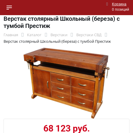
Корзина
0 позиций
Верстак столярный Школьный (береза) с
тумбой Престиж
Главная
Каталог
Верстаки
Верстаки СВД
Верстак столярный Школьный (береза) с тумбой Престиж
68 123 руб.