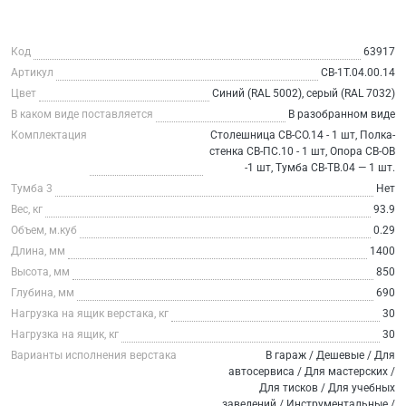
Код
63917
Артикул
СВ-1Т.04.00.14
Цвет
Синий (RAL 5002), серый (RAL 7032)
В каком виде поставляется
В разобранном виде
Комплектация
Столешница СВ-СО.14 - 1 шт, Полка-
стенка СВ-ПС.10 - 1 шт, Опора СВ-ОВ
-1 шт, Тумба СВ-ТВ.04 — 1 шт.
Тумба 3
Нет
Вес, кг
93.9
Объем, м.куб
0.29
Длина, мм
1400
Высота, мм
850
Глубина, мм
690
Нагрузка на ящик верстака, кг
30
Нагрузка на ящик, кг
30
Варианты исполнения верстака
В гараж / Дешевые / Для
автосервиса / Для мастерских /
Для тисков / Для учебных
заведений / Инструментальные /