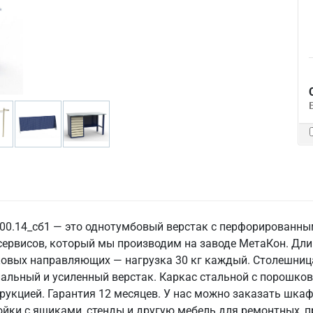
.00.14_сб1 — это однотумбовый верстак с перфорированн
сервисов, который мы производим на заводе МетаКон. Длин
овых направляющих — нагрузка 30 кг каждый. Столешниц
альный и усиленный верстак. Каркас стальной с порошков
трукцией. Гарантия 12 месяцев. У нас можно заказать шкаф
ойки с ящиками, стенды и другую мебель для ремонтных, 