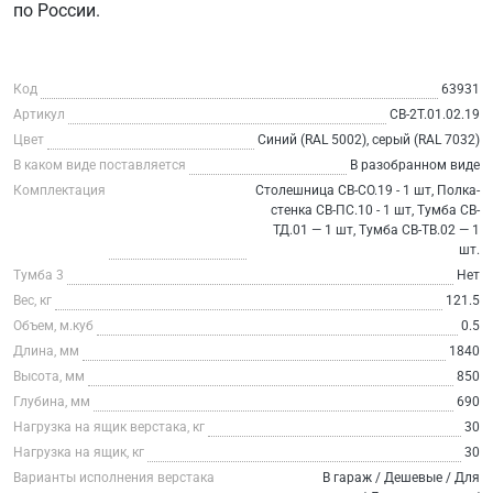
по России.
Код
63931
Артикул
СВ-2Т.01.02.19
Цвет
Синий (RAL 5002), серый (RAL 7032)
В каком виде поставляется
В разобранном виде
Комплектация
Столешница СВ-СО.19 - 1 шт, Полка-
стенка СВ-ПС.10 - 1 шт, Тумба СВ-
ТД.01 — 1 шт, Тумба СВ-ТВ.02 — 1
шт.
Тумба 3
Нет
Вес, кг
121.5
Объем, м.куб
0.5
Длина, мм
1840
Высота, мм
850
Глубина, мм
690
Нагрузка на ящик верстака, кг
30
Нагрузка на ящик, кг
30
Варианты исполнения верстака
В гараж / Дешевые / Для