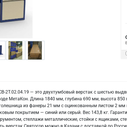
СВ-2Т.02.04.19 — это двухтумбовый верстак с шестью вы
оде МетаКон. Длина 1840 мм, глубина 690 мм, высота 85
толешница из фанеры 21 мм с оцинкованным листом 2 мм 
ковым покрытием — синий или серый. Вес 143,8 кг. Гарант
трументом, стеллажи металлические, стойки с ящиками, ст
ть верстак Святогор можно в Казани с доставкой по Росси