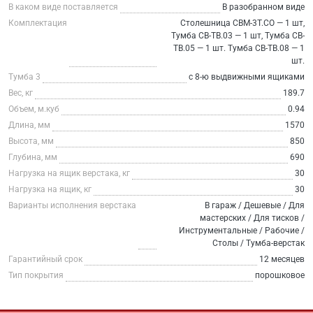
В каком виде поставляется
В разобранном виде
Комплектация
Столешница СВМ-3Т.СО — 1 шт,
Тумба СВ-ТВ.03 — 1 шт, Тумба СВ-
ТВ.05 — 1 шт. Тумба СВ-ТВ.08 — 1
шт.
Тумба 3
с 8-ю выдвижными ящиками
Вес, кг
189.7
Объем, м.куб
0.94
Длина, мм
1570
Высота, мм
850
Глубина, мм
690
Нагрузка на ящик верстака, кг
30
Нагрузка на ящик, кг
30
Варианты исполнения верстака
В гараж / Дешевые / Для
мастерских / Для тисков /
Инструментальные / Рабочие /
Столы / Тумба-верстак
Гарантийный срок
12 месяцев
Тип покрытия
порошковое