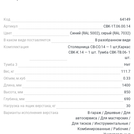
Код
64149
Артикул
СВК-1Т.06.00.14
Цвет
Синий (RAL 5002), серый (RAL 7032)
В каком виде поставляется
В разобранном виде
Комплектация
Столешница СВ-СО.14 — 1 шт,Каркас
СВК-К.14 — 1 шт. Тумба СВК-ТВ.06- 1
шт.
Тумба 3
Нет
Вес, кг
111.7
Объем, м.куб
0.33
Длина, мм
1400
Высота, мм
850
Глубина, мм
690
Нагрузка на ящик верстака, кг
30
Варианты исполнения верстака
В гараж / Дешевые / Для
автосервиса / Для мастерских /
Для тисков / Инструментальные /
Комбинированные / Рабочие /