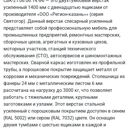
СВК-2Т.06.06.14.Ф6 — это двухтумбовый верстак
усиленный 1400 мм с двенадцатью ящиками от
производителя «ООО «Регион-казань»» (серия
Святогор). Данный верстак слесарный усиленный
представляет собой профессиональную мебель для
промышленных предприятий, ремонтных мастерских,
сборочных цехов, агрегатных и кузовных цехов,
моторных участков, станций технического
обслуживания (СТО), автосервисов и шиномонтажных
мастерских. Сварной каркас изготовлен из профильной
трубы, а порошковое покрытие защищает металл от
коррозии и механических повреждений. Столешница из
фанеры 24 мм с металлическим листом 6 мм
рассчитана на нагрузку до 3000 кг, что позволяет
работать с тяжелыми деталями, крупными
заготовками и узлами. Этот верстак стальной
усиленный с порошковым покрытием доступен в синем
(RAL 5002) или сером (RAL 7032) цвете. Он оснащен
двумя тумбами с шестью ящиками в каждой и