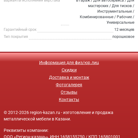
Варианты исполнения верстака
В гараж / Для автосервиса / Для
мастерских / Для тисков /
Инструментальные /
Комбинированные / Рабочие /
Универсальные
Гарантийный срок
12 месяцев
Тип покрытия
порошковое
Информация для физ/юр.лиц
Скидки
Доставка и монтаж
Фотогалерея
Отзывы
Контакты
© 2012-2026 region-kazan.ru - изготовление и продажа
металлической мебели в Казани.
Реквизиты компании:
ООО «Регион-казань», ИНН 1658155750 / КПП 165801001