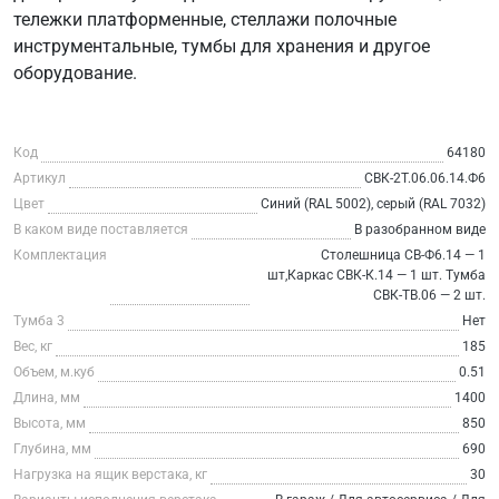
тележки платформенные, стеллажи полочные
инструментальные, тумбы для хранения и другое
оборудование.
Код
64180
Артикул
СВК-2Т.06.06.14.Ф6
Цвет
Синий (RAL 5002), серый (RAL 7032)
В каком виде поставляется
В разобранном виде
Комплектация
Столешница СВ-Ф6.14 — 1
шт,Каркас СВК-К.14 — 1 шт. Тумба
СВК-ТВ.06 — 2 шт.
Тумба 3
Нет
Вес, кг
185
Объем, м.куб
0.51
Длина, мм
1400
Высота, мм
850
Глубина, мм
690
Нагрузка на ящик верстака, кг
30