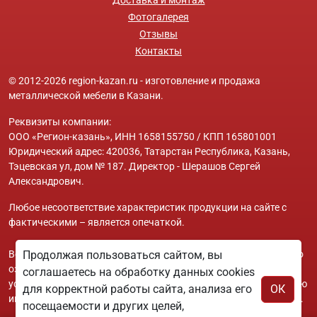
Фотогалерея
Отзывы
Контакты
© 2012-2026 region-kazan.ru - изготовление и продажа
металлической мебели в Казани.
Реквизиты компании:
ООО «Регион-казань», ИНН 1658155750 / КПП 165801001
Юридический адрес: 420036, Татарстан Республика, Казань,
Тэцевская ул, дом № 187. Директор - Шерашов Сергей
Александрович.
Любое несоответствие характеристик продукции на сайте с
фактическими – является опечаткой.
Вся информация на сайте region-kazan.ru носит исключительно
Продолжая пользоваться сайтом, вы
ознакомительный и справочный характер и ни при каких
соглашаетесь на обработку данных cookies
условиях не является публичной офертой. Всю дополнительную
для корректной работы сайта, анализа его
ОК
информацию можно узнать по телефонам указанным на сайте.
посещаемости и других целей,