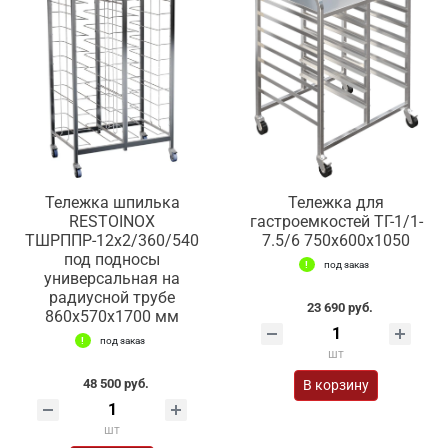
Тележка шпилька
Тележка для
RESTOINOX
гастроемкостей ТГ-1/1-
ТШРППР-12х2/360/540
7.5/6 750x600x1050
под подносы
под заказ
универсальная на
радиусной трубе
23 690 руб.
860x570x1700 мм
под заказ
шт
48 500 руб.
В корзину
шт