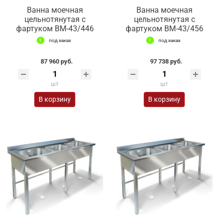
Ванна моечная
Ванна моечная
цельнотянутая с
цельнотянутая с
фартуком ВМ-43/446
фартуком ВМ-43/456
под заказ
под заказ
87 960 руб.
97 738 руб.
шт
шт
В корзину
В корзину