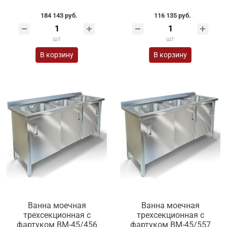
184 143 руб.
116 135 руб.
шт
шт
В корзину
В корзину
Ванна моечная
Ванна моечная
трехсекционная с
трехсекционная с
фартуком ВМ-45/456
фартуком ВМ-45/557