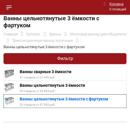
Корзина
0 позиций
Ванны цельнотянутые 3 ёмкости с
фартуком
Главная
Каталог
Ванны
Моечные ванны для общепита
Трехсекционные ванны моечные
Ванны цельнотянутые 3 ёмкости с фартуком
Фильтр
Ванны сварные 3 ёмкости
37 товаров от 21 690 руб.
Ванны цельнотянутые 3 ёмкости
35 товаров от 55 884 руб.
Ванны цельнотянутые 3 ёмкости с фартуком
20 товаров от 87 960 руб.