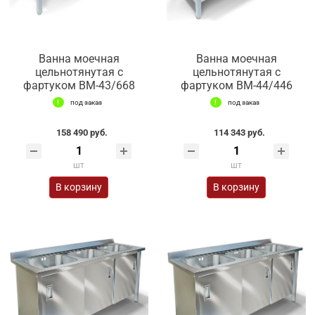
Ванна моечная
Ванна моечная
цельнотянутая с
цельнотянутая с
фартуком ВМ-43/668
фартуком ВМ-44/446
под заказ
под заказ
158 490 руб.
114 343 руб.
шт
шт
В корзину
В корзину