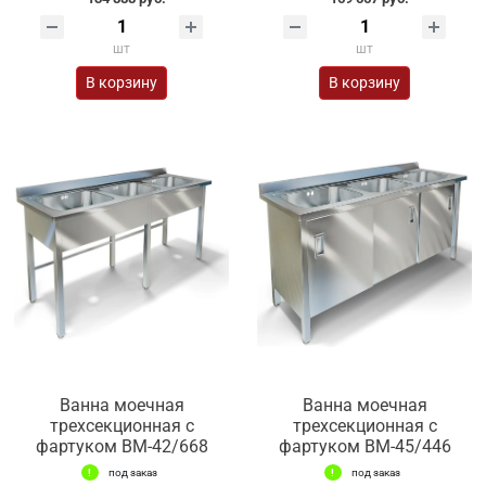
шт
шт
В корзину
В корзину
Ванна моечная
Ванна моечная
трехсекционная с
трехсекционная с
фартуком ВМ-42/668
фартуком ВМ-45/446
под заказ
под заказ