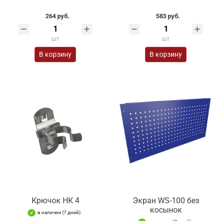
264 руб.
583 руб.
шт
шт
В корзину
В корзину
Крючок НК 4
Экран WS-100 без
косынок
в наличии (7 дней)