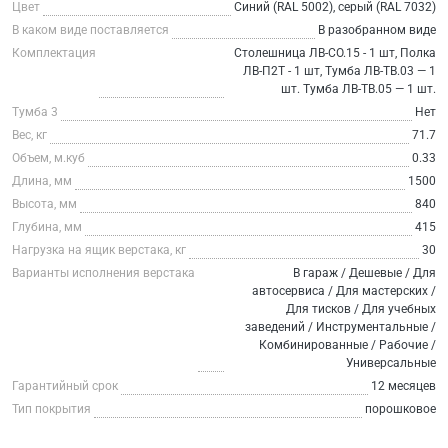
Цвет
Синий (RAL 5002), серый (RAL 7032)
В каком виде поставляется
В разобранном виде
Комплектация
Столешница ЛВ-СО.15 - 1 шт, Полка
ЛВ-П2Т - 1 шт, Тумба ЛВ-ТВ.03 — 1
шт. Тумба ЛВ-ТВ.05 — 1 шт.
Тумба 3
Нет
Вес, кг
71.7
Объем, м.куб
0.33
Длина, мм
1500
Высота, мм
840
Глубина, мм
415
Нагрузка на ящик верстака, кг
30
Варианты исполнения верстака
В гараж / Дешевые / Для
автосервиса / Для мастерских /
Для тисков / Для учебных
заведений / Инструментальные /
Комбинированные / Рабочие /
Универсальные
Гарантийный срок
12 месяцев
Тип покрытия
порошковое