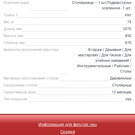
Комплектация
Столешница — 1 шт,Подверстачье
усиленное - 1 шт.
Тумба 3
Нет
Вес, кг
74
Длина, мм
2070
Высота, мм
850
Глубина, мм
870
Варианты исполнения верстака
В гараж / Дешевые / Для
мастерских / Для тисков / Для
учебных заведений /
Инструментальные / Рабочие /
Столы
Материал изготовления столов
Деревянные
Назначение столов
Столярные
Гарантийный срок
12 месяцев
Тип покрытия
лак
Информация для физ/юр.лиц
Скидки