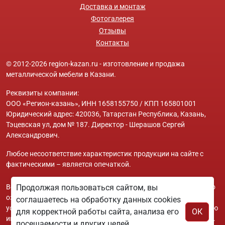
Доставка и монтаж
Фотогалерея
Отзывы
Контакты
© 2012-2026 region-kazan.ru - изготовление и продажа
металлической мебели в Казани.
Реквизиты компании:
ООО «Регион-казань», ИНН 1658155750 / КПП 165801001
Юридический адрес: 420036, Татарстан Республика, Казань,
Тэцевская ул, дом № 187. Директор - Шерашов Сергей
Александрович.
Любое несоответствие характеристик продукции на сайте с
фактическими – является опечаткой.
Вся информация на сайте region-kazan.ru носит исключительно
Продолжая пользоваться сайтом, вы
ознакомительный и справочный характер и ни при каких
соглашаетесь на обработку данных cookies
условиях не является публичной офертой. Всю дополнительную
для корректной работы сайта, анализа его
ОК
информацию можно узнать по телефонам указанным на сайте.
посещаемости и других целей,