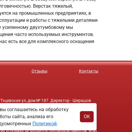
лговечностью. Верстак тяжелый,
зуется на промышленных предприятиях, в
эксплуатации и работы с тяжелыми деталями
ку усиленному двухтумбовому мы
щения часто используемых инструментов.
нас есть все для комплексного оснащения
Отзывы
Контакты
 Тэцевская ул, дом № 187. Директор - Шерашов
вы соглашаетесь на обработку
боты сайта, анализа его
ОК
редусмотренных
Политикой
.
ких условиях не является публичной офертой. Всю