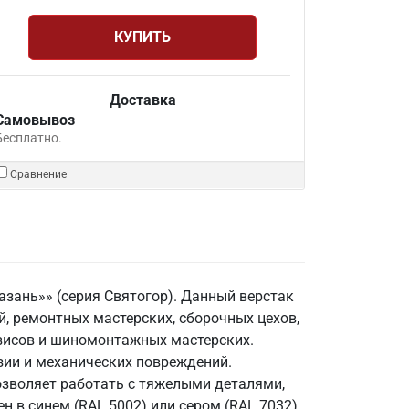
КУПИТЬ
Доставка
Самовывоз
Бесплатно.
Сравнение
азань»» (серия Святогор). Данный верстак
 ремонтных мастерских, сборочных цехов,
рвисов и шиномонтажных мастерских.
зии и механических повреждений.
озволяет работать с тяжелыми деталями,
 в синем (RAL 5002) или сером (RAL 7032)