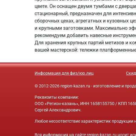
цвете. Он оснащен двумя тумбами с дверца
стационарный, предназначен для интенсивн
сборочных цехах, агрегатных и кузовных ц
и крупными заготовками. Максимально эфф
рекомендуем добавить навесные инструмен
Для хранения крупных партий метизов и ко
вашей мастерской: тележки платформенные,
Информация для физ/юр.лиц
Скид
© 2012-2026 region-kazan.ru - изготовление и пр
Реквизиты компании:
ООО «Регион-казань», ИНН 1658155750 / КПП 1658
Сергей Александрович.
Любое несоответствие характеристик продукции н
Вся информация на сайте region-kazan.ru носит 