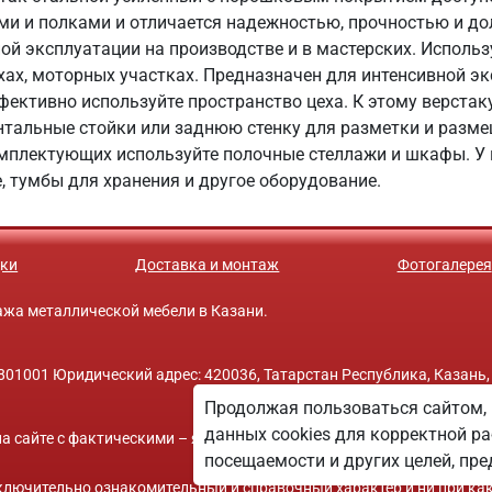
ми и полками и отличается надежностью, прочностью и до
ой эксплуатации на производстве и в мастерских. Исполь
ехах, моторных участках. Предназначен для интенсивной 
ективно используйте пространство цеха. К этому верста
тальные стойки или заднюю стенку для разметки и разме
мплектующих используйте полочные стеллажи и шкафы. У 
 тумбы для хранения и другое оборудование.
ки
Доставка и монтаж
Фотогалерея
одажа металлической мебели в Казани.
01001 Юридический адрес: 420036, Татарстан Республика, Казань,
Продолжая пользоваться сайтом, 
данных cookies для корректной ра
а сайте с фактическими – является опечаткой.
посещаемости и других целей, п
исключительно ознакомительный и справочный характер и ни при ка