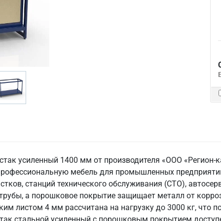
рстак усиленный 1400 мм от производителя «ООО «Регион-к
профессиональную мебель для промышленных предприятий,
астков, станций технического обслуживания (СТО), автосе
 трубы, а порошковое покрытие защищает металл от корро
им листом 4 мм рассчитана на нагрузку до 3000 кг, что п
так стальной усиленный с порошковым покрытием доступен