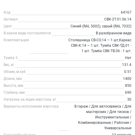
Код
64167
Артикул
СВК-2Т.01.06.14
Цвет
Синий (RAL 5002), серый (RAL 7032)
В каком виде поставляется
В разобранном виде
Комплектация
Столешница СВ-СО.14 — 1 шт,Каркас
СВК-К.14 — 1 шт. Тумба СВК-ТД.01 -
1 шт. Тумба СВК-ТВ.06 - 1 шт.
Тумба 3
Нет
Вес, кг
131.4
Объем, м.куб
0.51
Длина, мм
1400
Высота, мм
850
Глубина, мм
690
Нагрузка на ящик верстака, кг
30
Варианты исполнения верстака
В гараж / Для автосервиса / Для
мастерских / Для тисков /
Инструментальные /
Комбинированные / Рабочие /
Универсальные
Гарантийный срок
12 месяцев