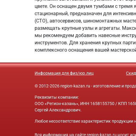
цвете. Он оснащен двумя тумбами с тремя 
стационарный, предназначен для интенсивн
(СТО), автосервисов, шиномонтажных маст
размещать крупные узлы и агрегаты. Макс
мы рекомендуем добавить навесные инстру
инструментов. Для хранения крупных парти
комплексного оснащения вашей мастерской
Информация для физ/юр.лиц
Скид
© 2012-2026 region-kazan.ru - изготовление и пр
Реквизиты компании:
ООО «Регион-казань», ИНН 1658155750 / КПП 1658
Сергей Александрович.
Любое несоответствие характеристик продукции н
Вся информация на сайте region-kazan.ru носит 