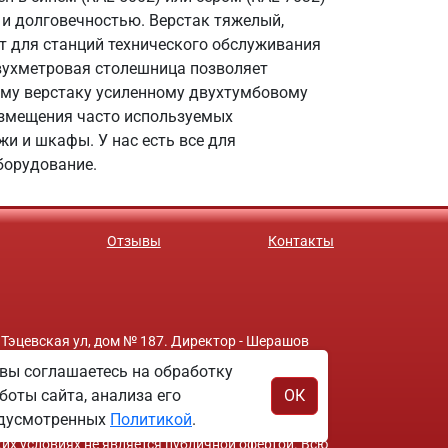
 и долговечностью. Верстак тяжелый,
т для станций технического обслуживания
вухметровая столешница позволяет
ому верстаку усиленному двухтумбовому
азмещения часто используемых
и и шкафы. У нас есть все для
борудование.
Отзывы
Контакты
 Тэцевская ул, дом № 187. Директор - Шерашов
вы соглашаетесь на обработку
боты сайта, анализа его
ОК
редусмотренных
Политикой
.
ких условиях не является публичной офертой. Всю