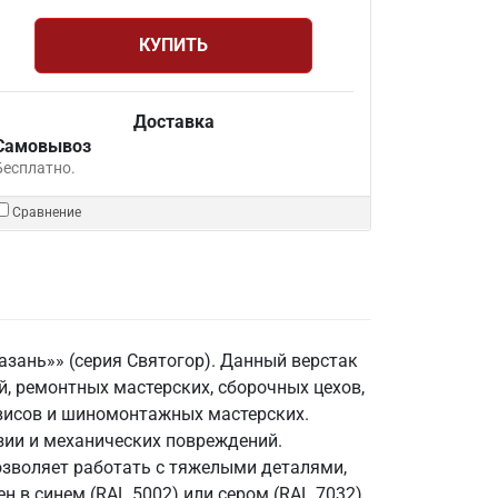
КУПИТЬ
Доставка
Самовывоз
Бесплатно.
Сравнение
азань»» (серия Святогор). Данный верстак
 ремонтных мастерских, сборочных цехов,
рвисов и шиномонтажных мастерских.
зии и механических повреждений.
озволяет работать с тяжелыми деталями,
 в синем (RAL 5002) или сером (RAL 7032)