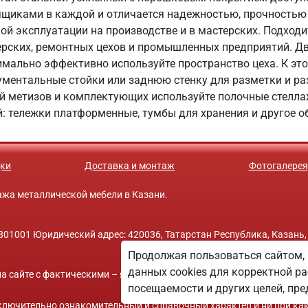
ящиками в каждой и отличается надежностью, прочностью
ой эксплуатации на производстве и в мастерских. Подходи
ерских, ремонтных цехов и промышленных предприятий. Д
имально эффективно используйте пространство цеха. К эт
ментальные стойки или заднюю стенку для разметки и р
й метизов и комплектующих используйте полочные стеллаж
: тележки платформенные, тумбы для хранения и другое о
ки
Доставка и монтаж
Фотогалерея
одажа металлической мебели в Казани.
01001 Юридический адрес: 420036, Татарстан Республика, Казань,
Продолжая пользоваться сайтом, 
данных cookies для корректной ра
а сайте с фактическими – является опечаткой.
посещаемости и других целей, п
исключительно ознакомительный и справочный характер и ни при ка