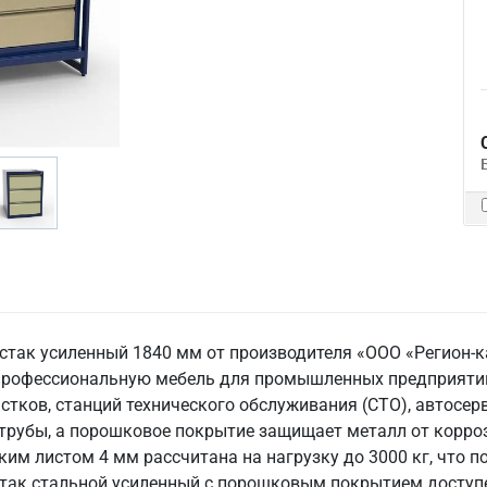
рстак усиленный 1840 мм от производителя «ООО «Регион-к
профессиональную мебель для промышленных предприятий,
астков, станций технического обслуживания (СТО), автосе
 трубы, а порошковое покрытие защищает металл от корро
им листом 4 мм рассчитана на нагрузку до 3000 кг, что п
так стальной усиленный с порошковым покрытием доступен