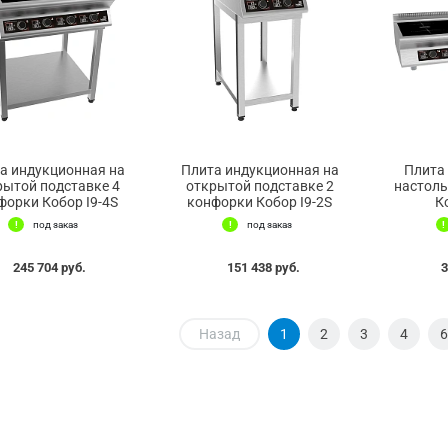
а индукционная на
Плита индукционная на
Плита
рытой подставке 4
открытой подставке 2
настоль
форки Кобор I9-4S
конфорки Кобор I9-2S
К
под заказ
под заказ
245 704 руб.
151 438 руб.
3
Назад
1
2
3
4
6