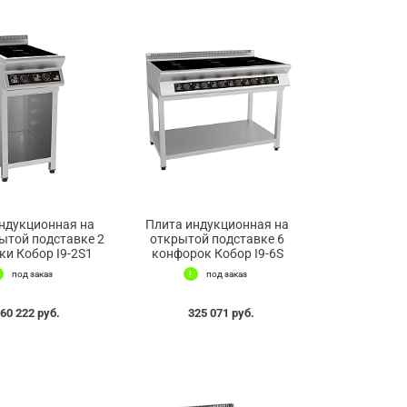
ндукционная на
Плита индукционная на
ытой подставке 2
открытой подставке 6
и Кобор I9-2S1
конфорок Кобор I9-6S
под заказ
под заказ
60 222 руб.
325 071 руб.