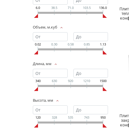
6.0
38.5
71.0
103.5
136.0
Плит
теп
конф
Объем, м.куб
0.02
0.30
0.58
0.85
1.13
Длина, мм
340
630
920
1210
1500
Высота, мм
Плит
120
328
535
743
950
зак
конф