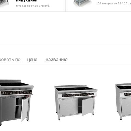
индукцией
59 товаров от 21 155 ру
6 товаров от 25 278 руб.
ровать по:
цене
названию