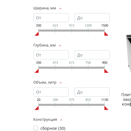
Ширина, мм
330
623
915
1208
1500
Глубина, мм
330
473
615
758
900
Объем, литр
Плит
зак
20
298
575
853
1130
конф
Конструкция
сборное (
30
)