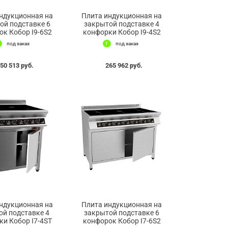
ндукционная на
Плита индукционная на
ой подставке 6
закрытой подставке 4
к Кобор I9-6S2
конфорки Кобор I9-4S2
под заказ
под заказ
50 513 руб.
265 962 руб.
ндукционная на
Плита индукционная на
ой подставке 4
закрытой подставке 6
и Кобор I7-4SТ
конфорок Кобор I7-6S2