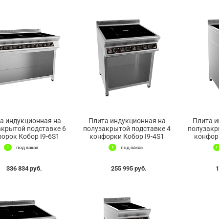
а индукционная на
Плита индукционная на
Плита и
акрытой подставке 6
полузакрытой подставке 4
полузакр
орок Кобор I9-6S1
конфорки Кобор I9-4S1
конфорк
под заказ
под заказ
336 834 руб.
255 995 руб.
1