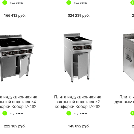
под заказ
под заказ
166 412 руб.
324 239 руб.
2
а индукционная на
Плита индукционная на
Плита 
рытой подставке 4
закрытой подставке 2
духовым 
орки Кобор I7-4S2
конфорки Кобор I7-2S2
под заказ
под заказ
222 189 руб.
145 092 руб.
2