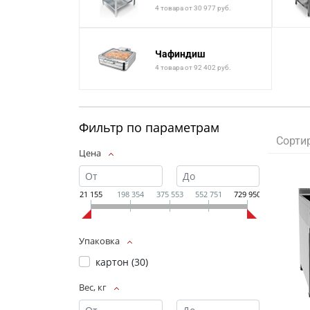
4 товара от 30 977 руб.
Чафиндиш
4 товара от 92 402 руб.
Фильтр по параметрам
Сорти
Цена
21 155
198 354
375 553
552 751
729 950
Упаковка
картон (
30
)
Вес, кг